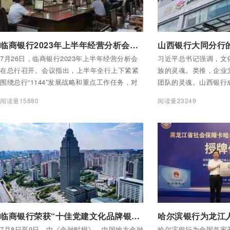
付费后查看全部内容
付费后查看全部内容
临商银行2023年上半年经营分析会议召开
7月26日，临商银行2023年上半年经营分析会
习近平总书记强调，文
在总行召开。会议指出，上半年全行上下紧紧
族的灵魂。类推，企业
围绕总行“1144”发展战略和重点工作任务，对
团队的灵魂。山西银行
标对表找差距，凝心聚力谋发展，各项工作再
管金融的根本站位，顺
阅读量15880
阅读量23249
上新台阶。
文化，通过文化治行助
大同分行积极宣贯“我
故我有价值”的山银价
导向的企业文化建设体
程提升软实力、彰显高
付费后查看全部内容
付费后查看全部内容
临商银行荣获“十佳党建文化品牌银行”称号
7月8日至9日，由《金融时报》、中国地方金融
哈尔滨银行为全国首家