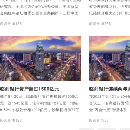
研究院、全国地方金融论坛办公室、中国新型
省办理的城商行。今年
金融机构论坛组委会联合主办的第十二届中国
已陆续开展大连分行和
新型金融机构合作交流年会在北京举行。临商
收授牌及试发卡工作，
阅读量18158
阅读量16366
银行荣获2023年全国地方金融“十佳党建文化品
已完成社保卡服务网点
牌银行”称号。
付费后查看全部内容
付费后查看全部内容
临商银行资产超过1500亿元
临商银行连续两年
截至6月30日，临商银行资产规模超过1500亿
在2023年6月21日召
元，达1543亿元，较年初增加121亿元，增幅
会议上，临商银行因“
8.52%；存款余额1222亿元，较年初增加77亿
全“四会一层”治理体系
元，增幅6.72%；贷款余额1053亿元，较年初
任职”机制，将党的领
阅读量18123
阅读量15534
增加71亿元，增幅7.23%。资产规模、存款余
程；持续深化理论武装
额、贷款余额分别较成立之初增长了77倍、68
实到位；深化“沂蒙精神